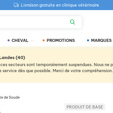
Livraison gratuite en clinique vétérinaire
Paiement 100% sécurisé
Retour produit gratuit en clinique
Livraison gratuite en clinique vétérinaire
CHEVAL
PROMOTIONS
MARQUES
 Landes (40)
 de ces secteurs sont temporairement suspendues. Nous ne
 le service dès que possible. Merci de votre compréhension.
te de Soude
PRODUIT DE BASE