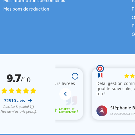
Mes informations personnelles
A
Mes bons de réduction
P
Q
P
G