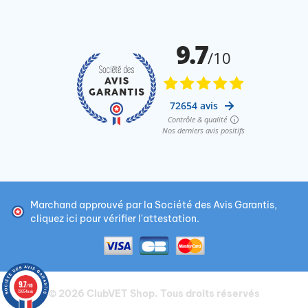
Marchand approuvé par la Société des Avis Garantis,
cliquez ici pour vérifier l'attestation
.
9.7
/10
© 2026
ClubVET Shop
. Tous droits réservés
72654 avis