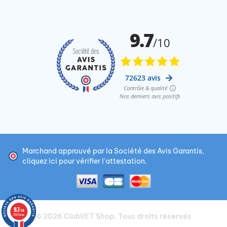
Marchand approuvé par la Société des Avis Garantis,
cliquez ici pour vérifier l'attestation
.
9.7
/10
© 2026
ClubVET Shop
. Tous droits réservés
72623 avis