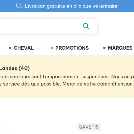
Livraison gratuite en clinique vétérinaire
Paiement 100% sécurisé
Retour produit gratuit en clinique
Livraison gratuite en clinique vétérinaire
CHEVAL
PROMOTIONS
MARQUES
 Landes (40)
 de ces secteurs sont temporairement suspendues. Nous ne
 le service dès que possible. Merci de votre compréhension.
SAVETIS