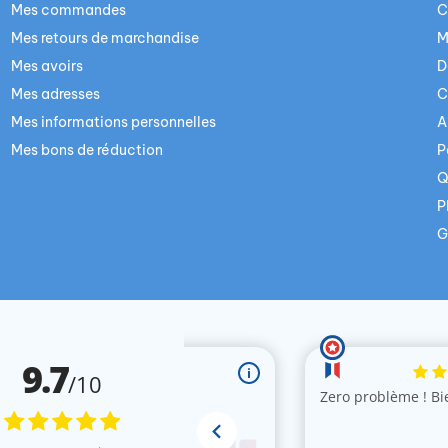
Mes commandes
C
Mes retours de marchandise
M
Mes avoirs
D
Mes adresses
C
Mes informations personnelles
A
Mes bons de réduction
P
Q
P
G