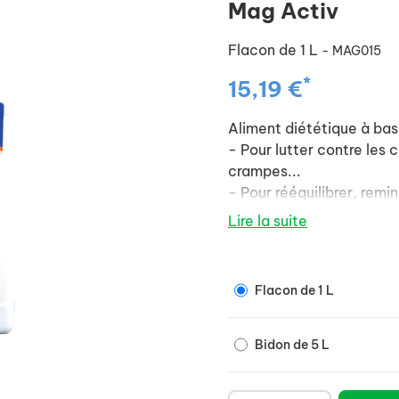
Mag Activ
Flacon de 1 L
- MAG015
*
15,19 €
Aliment diététique à ba
- Pour lutter contre les
crampes...
- Pour rééquilibrer, remin
ou trop sollicités.
Lire la suite
Flacon de 1 L
Bidon de 5 L