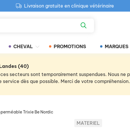
Livraison gratuite en clinique vétérinaire
Paiement 100% sécurisé
Retour produit gratuit en clinique
Livraison gratuite en clinique vétérinaire
CHEVAL
PROMOTIONS
MARQUES
 Landes (40)
 de ces secteurs sont temporairement suspendues. Nous ne
 le service dès que possible. Merci de votre compréhension.
perméable Trixie Be Nordic
MATERIEL