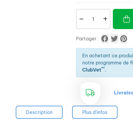
Partager
En achetant ce produ
notre programme de fid
**
ClubVet
.
Livrais
Description
Plus d'infos