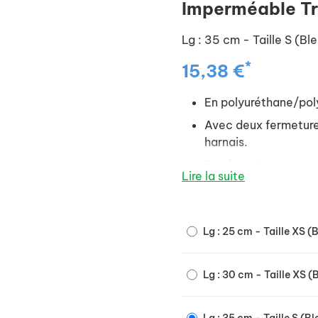
Imperméable Tr
Lg : 35 cm - Taille S (Bl
*
15,38 €
En polyuréthane/pol
Avec deux fermetures
harnais.
Protège du vent.
Lire la suite
Éléments réfléchissa
Col très haut avec c
Lg : 25 cm - Taille XS (
Sangle ventrale avec
Attaches réglables p
Lg : 30 cm - Taille XS (
Doublure facile d'ent