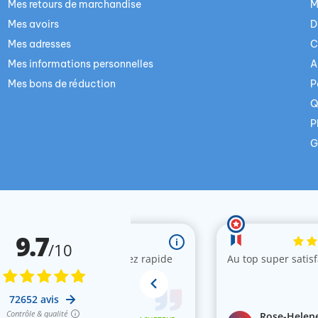
Mes retours de marchandise
M
Mes avoirs
D
Mes adresses
C
Mes informations personnelles
A
Mes bons de réduction
P
Q
P
G