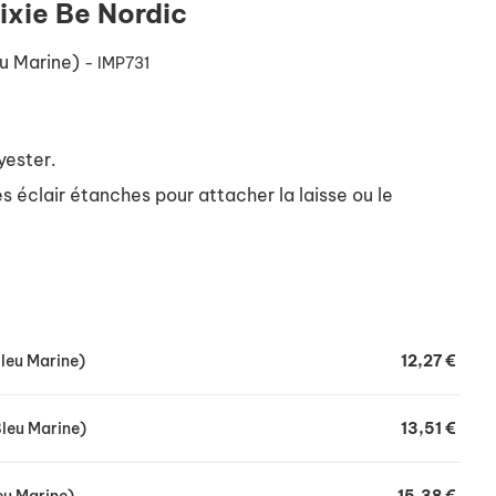
ixie Be Nordic
eu Marine)
- IMP731
yester.
 éclair étanches pour attacher la laisse ou le
nts.
ordon de serrage.
Bleu Marine)
12,27 €
 boucle, réglable en continu.
our les pattes arrières.
Bleu Marine)
13,51 €
retien