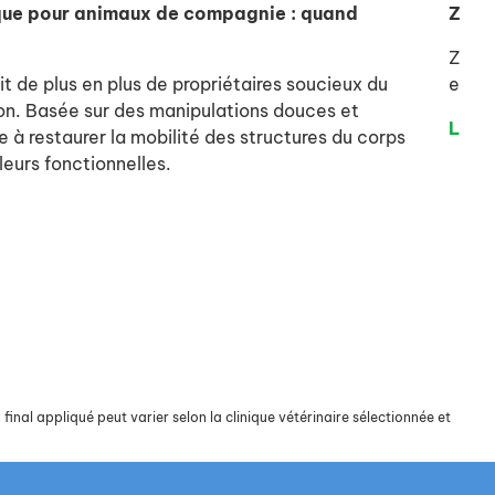
que pour animaux de compagnie : quand
Zylke
Zylke
t de plus en plus de propriétaires soucieux du
et au
n. Basée sur des manipulations douces et
Lire 
e à restaurer la mobilité des structures du corps
leurs fonctionnelles.
final appliqué peut varier selon la clinique vétérinaire sélectionnée et