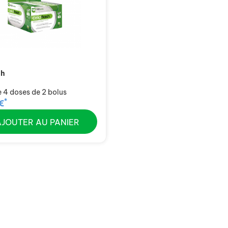
sh
e 4 doses de 2 bolus
*
€
AJOUTER AU PANIER