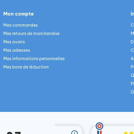
Mon compte
I
Mes commandes
C
Mes retours de marchandise
M
Mes avoirs
D
Mes adresses
C
Mes informations personnelles
A
Mes bons de réduction
P
Q
P
G