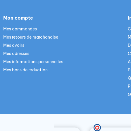
Mon compte
I
Mes commandes
C
Mes retours de marchandise
M
Mes avoirs
D
Mes adresses
C
Mes informations personnelles
A
Mes bons de réduction
P
Q
P
G