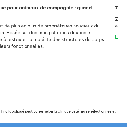
que pour animaux de compagnie : quand
Zylke
Zylke
t de plus en plus de propriétaires soucieux du
et au
n. Basée sur des manipulations douces et
Lire 
e à restaurer la mobilité des structures du corps
leurs fonctionnelles.
final appliqué peut varier selon la clinique vétérinaire sélectionnée et