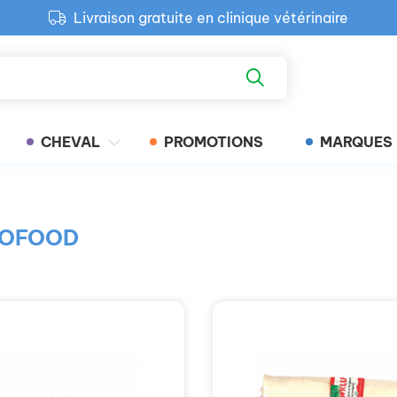
Livraison gratuite en clinique vétérinaire
Paiement 100% sécurisé
Retour produit gratuit en clinique
Livraison gratuite en clinique vétérinaire
CHEVAL
PROMOTIONS
MARQUES
BIOFOOD