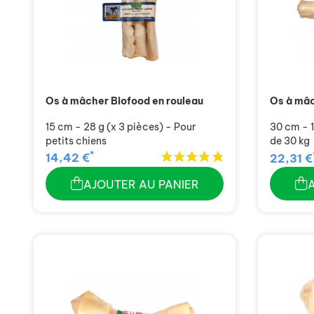
Os à mâcher Biofood en rouleau
Os à mâc
15 cm - 28 g (x 3 pièces) - Pour
30 cm - 1
petits chiens
de 30 kg
*
14,42 €
22,31 €
AJOUTER AU PANIER