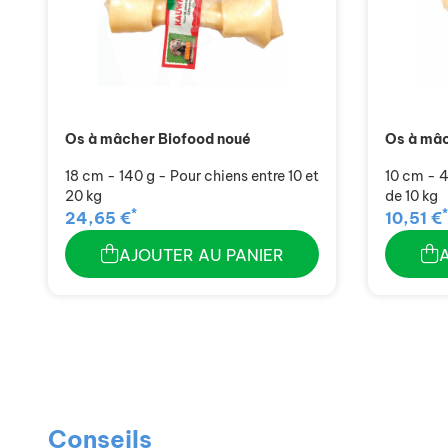
Os à mâcher Biofood noué
Os à mâc
18 cm - 140 g - Pour chiens entre 10 et
10 cm - 4
20 kg
de 10 kg
*
*
24,65 €
10,51 €
AJOUTER AU PANIER
Conseils