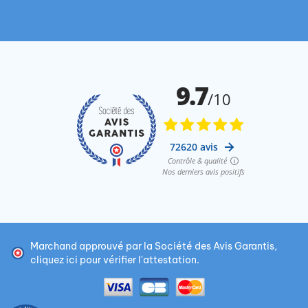
Marchand approuvé par la Société des Avis Garantis,
cliquez ici pour vérifier l'attestation
.