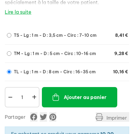
spécialement à la taille de votre patient.
Son tissu ne s'effiloche pas à la découpe, sèche très
Lire la suite
rapidement, élastique et respirant, il deviendra une
seconde peau pour vos patients.
Composition : 90% Polyamide - 10% Elasthane.
TS - Lg : 1 m - D : 3,5 cm - Circ : 7-10 cm
8,41 €
Lavable en machine à 60°C.
TM - Lg : 1 m - D : 5 cm - Circ : 10-16 cm
9,28 €
TL - Lg : 1 m - D : 8 cm - Circ : 16-35 cm
10,16 €
Ajouter au panier
Partager
Imprimer