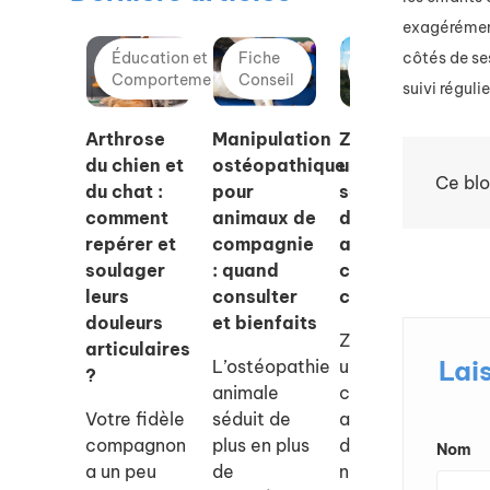
exagérément.
côtés de ses
Éducation et
Fiche
Éducation et
Comportement
Conseil
Comportement
suivi réguli
Arthrose
Manipulation
Zylkene® :
Qu
du chien et
ostéopathique
une
so
Ce blo
du chat :
pour
solution
ra
comment
animaux de
douce pour
ch
repérer et
compagnie
apaiser
pl
soulager
: quand
chiens et
ad
leurs
consulter
chats
la
douleurs
et bienfaits
ap
Zylkene est
articulaires
?
Lai
L’ostéopathie
un
?
animale
complément
Dé
Votre fidèle
séduit de
alimentaire
qu
compagnon
plus en plus
d’origine
ra
Nom
a un peu
de
naturelle
ch