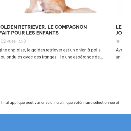
GOLDEN RETRIEVER, LE COMPAGNON
LE BO
FAIT POUR LES ENFANTS
JOUE
802
vues
0
220
gine anglaise, le golden retriever est un chien à poils
Avec son
 ou ondulés avec des franges. Il a une espérance de...
un chien
final appliqué peut varier selon la clinique vétérinaire sélectionnée et