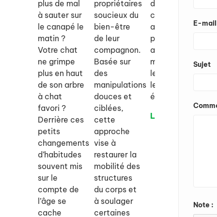
plus de mal
propriétaires
destiné aux
s’
à sauter sur
soucieux du
chiens et
le
E-mail
le canapé le
bien-être
aux chats
vi
matin ?
de leur
pour les
ap
Votre chat
compagnon.
aider à
et
ne grimpe
Basée sur
mieux gérer
le
Sujet
plus en haut
des
le stress et
co
de son arbre
manipulations
les
ad
à chat
douces et
émotions.
vo
Comme
favori ?
ciblées,
de
Lire la suite
Derrière ces
cette
Li
petits
approche
changements
vise à
d’habitudes
restaurer la
souvent mis
mobilité des
sur le
structures
compte de
du corps et
l’âge se
à soulager
Note :
cache
certaines