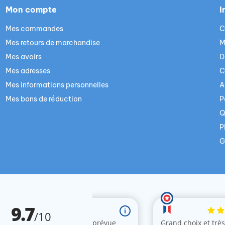
Mon compte
I
Mes commandes
C
Mes retours de marchandise
M
Mes avoirs
D
Mes adresses
C
Mes informations personnelles
A
Mes bons de réduction
P
Q
P
G