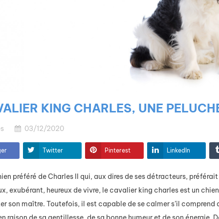
VALIER KING CHARLES, UNE PELUC
s
03/12/2020
ger
Twitter
Pinterest
LinkedIn
hien préféré de Charles II qui, aux dires de ses détracteurs, préféra
ux, exubérant, heureux de vivre, le cavalier king charles est un chien
ter son maître. Toutefois, il est capable de se calmer s’il comprend 
Éducation et
en raison de sa gentillesse, de sa bonne humeur et de son énergie. Da