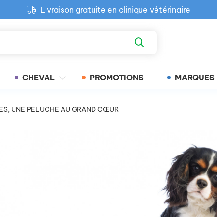
Livraison gratuite en clinique vétérinaire
Paiement 100% sécurisé
Retour produit gratuit en clinique
Livraison gratuite en clinique vétérinaire
CHEVAL
PROMOTIONS
MARQUES
LES, UNE PELUCHE AU GRAND CŒUR