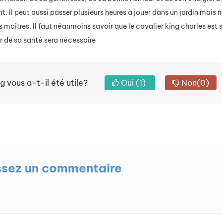
Comportement
 Il peut aussi passer plusieurs heures à jouer dans un jardin mais n’
 maîtres. Il faut néanmoins savoir que le cavalier king charles est
Focus
Fiche
animal
Conseil
er de sa santé sera nécessaire
elles
Maladie
nt les
cardiaque
g vous a-t-il été utile?
Oui
(1)
Non
(0)
ces de
chez le
ien les
chien ou le
us
chat : les
aptées à
reconnaître
 vie en
et réagir
partement
Les chiens
ssez un commentaire
et les chats
couvrez
peuvent
elles
souffrir de
ces de
maladie
iens
cardiaque