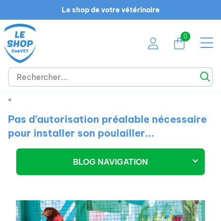
Le shop de votre vétérinaire
0
<
Pas d’autorisation préalable nécessaire
pour installer son poulailler...
BLOG NAVIGATION