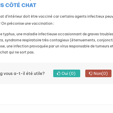
adaptent
qu’il est
S CÔTÉ CHAT
 mieux à la
important
e en
de détecter
t d’intérieur doit être vacciné car certains agents infectieux peu
partement
rapidement.
! On préconise une vaccination :
 trouvez
Lire la suite
le typhus, une maladie infectieuse occasionnant de graves troubles 
mpagnon
za, syndrome respiratoire très contagieux (éternuements, conjoncti
apté à
ose, une infection provoquée par un virus responsable de tumeurs 
tre mode
 chat qui ne sort pas.
 vie.
re la suite
g vous a-t-il été utile?
Oui
(0)
Non
(0)