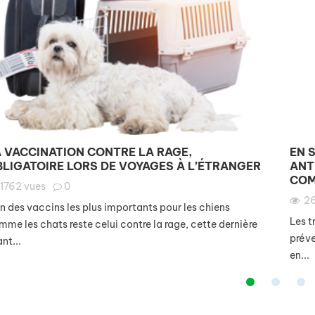
 VACCINATION CONTRE LA RAGE,
EN 
LIGATOIRE LORS DE VOYAGES À L’ÉTRANGER
ANT
COM
1762
vues
0
2
un des vaccins les plus importants pour les chiens
Les t
me les chats reste celui contre la rage, cette dernière
prév
nt...
en...