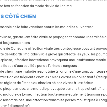
Comportement
se fera en fonction du mode de vie de l’animal.
Focus
Fiche
S CÔTÉ CHIEN
animal
Conseil
pensable de le faire vacciner contre les maladies suivantes :
elles
Maladie
nt les
cardiaque
ovirose, gastro-entérite virale se propageant comme une traînée de 
ces de
chez le
et les jeunes chiens ;
ien les
chien ou le
die de Carré, une affection virale très contagieuse pouvant provoq
us
chat : les
ite de Rubarth : maladie virale grave qui affecte les yeux, les poumons
aptées à
reconnaître
ospirose, infection bactérienne provoquant une insuffisance rénale
 vie en
et réagir
e flaque d’eau souillée par de l’urine de rongeurs ;
partement
 de chenil, une maladie respiratoire à l’origine d’une toux quinteuse 
Les chiens
ffection est fréquente chez les chiens vivant en collectivité (refug
et les chats
es régions de France ou chez les chiens vivant à l’extérieur :
couvrez
peuvent
la piroplasmose, une maladie provoquée par une tique et entraînant
elles
souffrir de
la maladie de Lyme, infection bactérienne également transmise par les
ces de
maladie
la leishmaniose, une affection transmise par les moustiques à l’or
iens
cardiaque
ur méditerranéen).