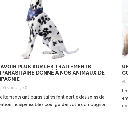
SAVOIR PLUS SUR LES TRAITEMENTS
UN ES
IPARASITAIRE DONNÉ À NOS ANIMAUX DE
COMP
PAGNIE
231
676
vues
0
Le chat 
raitements antiparasitaires font partie des soins de
environ
ention indispensables pour garder votre compagnon
émotion