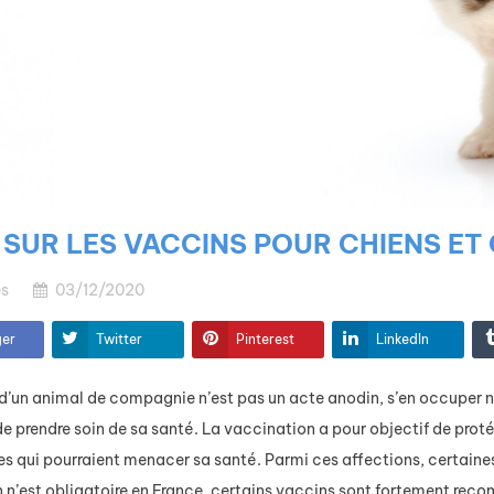
SUR LES VACCINS POUR CHIENS ET
s
03/12/2020
ger
Twitter
Pinterest
LinkedIn
’un animal de compagnie n’est pas un acte anodin, s’en occuper néce
de prendre soin de sa santé. La vaccination a pour objectif de pro
s qui pourraient menacer sa santé. Parmi ces affections, certaine
Éducation et
 n’est obligatoire en France, certains vaccins sont fortement reco