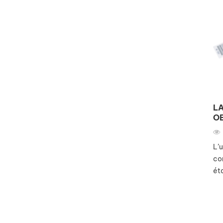
LA
OB
L’
com
éta