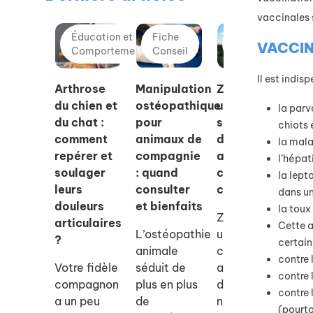
vaccinales 
Éducation et
Fiche
Éducation et
VACCIN
Comportement
Conseil
Comportement
Il est indis
Arthrose
Manipulation
Zylkene® :
Qu
du chien et
ostéopathique
une
so
la parv
du chat :
pour
solution
ra
chiots 
comment
animaux de
douce pour
ch
la mala
repérer et
compagnie
apaiser
pl
l’hépat
soulager
: quand
chiens et
ad
la lept
leurs
consulter
chats
la
dans un
douleurs
et bienfaits
ap
la toux
Zylkene est
articulaires
?
Cette a
L’ostéopathie
un
?
certain
animale
complément
Dé
contre 
Votre fidèle
séduit de
alimentaire
qu
contre 
compagnon
plus en plus
d’origine
ra
contre 
a un peu
de
naturelle
ch
(pourto