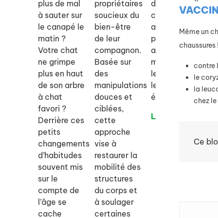
plus de mal
propriétaires
destiné aux
s’
VACCIN
à sauter sur
soucieux du
chiens et
le
le canapé le
bien-être
aux chats
vi
Même un cha
matin ?
de leur
pour les
ap
chaussures 
Votre chat
compagnon.
aider à
et
ne grimpe
Basée sur
mieux gérer
le
contre 
plus en haut
des
le stress et
co
le cory
de son arbre
manipulations
les
ad
la leuc
à chat
douces et
émotions.
vo
chez le
favori ?
ciblées,
de
Lire la suite
Derrière ces
cette
Li
petits
approche
Ce blo
changements
vise à
d’habitudes
restaurer la
souvent mis
mobilité des
sur le
structures
compte de
du corps et
l’âge se
à soulager
cache
certaines