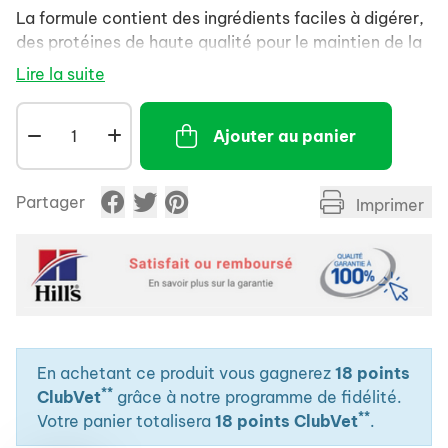
La formule contient des ingrédients faciles à digérer,
des protéines de haute qualité pour le maintien de la
masse musculaire, de la taurine pour la santé
Lire la suite
cardiaque et des oméga-6 pour une peau saine et un
pelage brillant.
Ajouter au panier
Partager
Imprimer
En achetant ce produit vous gagnerez
18 points
**
ClubVet
grâce à notre programme de fidélité.
**
Votre panier totalisera
18 points ClubVet
.