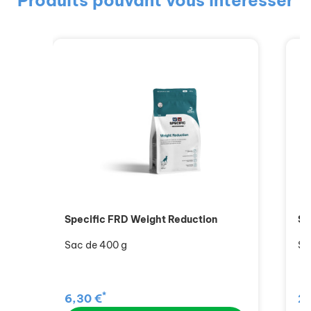
Produits pouvant vous intéresser
Specific FRD Weight Reduction
Sp
Sac de 400 g
Sa
*
6,30 €
20