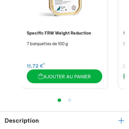
Specific FRW Weight Reduction
Sp
7 barquettes de 100 g
Sa
*
11,72 €
20
AJOUTER AU PANIER
Description