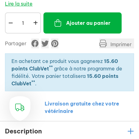
comportementaux des chats. La Valériane et la
Lire la suite
Mélisse procurent un sentiment de sérénité et de
calme.
Ajouter au panier
Partager
Imprimer
En achetant ce produit vous gagnerez
15.60
**
points ClubVet
grâce à notre programme de
fidélité. Votre panier totalisera
15.60 points
**
ClubVet
.
Livraison gratuite chez votre
vétérinaire
Description