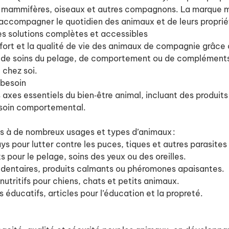
ts mammifères, oiseaux et autres compagnons. La marque me
r accompagner le quotidien des animaux et de leurs propri
es solutions complètes et accessibles
fort et la qualité de vie des animaux de compagnie grâce 
ne, de soins du pelage, de comportement ou de compléments 
al chez soi.
e besoin
xes essentiels du bien‑être animal, incluant des produits 
e soin comportemental.
s à de nombreux usages et types d’animaux :
rays pour lutter contre les puces, tiques et autres parasite
s pour le pelage, soins des yeux ou des oreilles.
s dentaires, produits calmants ou phéromones apaisantes.
utritifs pour chiens, chats et petits animaux.
ys éducatifs, articles pour l’éducation et la propreté.