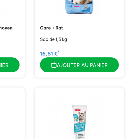
 moyen
Care + Rat
Sac de 1,5 kg
*
16,51 €
IER
AJOUTER AU PANIER