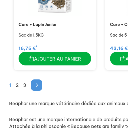
Care + Lapin Junior
Care + C
Sac de 1.5KG
Sac de 5
*
16,75 €
43,16 €
AJOUTER AU PANIER
1
2
3
Beaphar une marque vétérinaire dédiée aux animaux
Beaphar est une marque internationale de produits po
Attachée à la philosophie « Because pets are family t