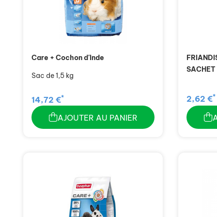
Care + Cochon d'Inde
FRIANDI
SACHET 
Sac de 1,5 kg
*
*
2,62 €
14,72 €
AJOUTER AU PANIER