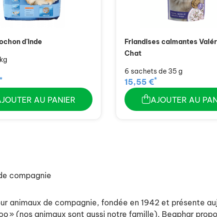
ochon d'Inde
Friandises calmantes Valé
Chat
 kg
6 sachets de 35 g
*
*
15,55 €
AJOUTER AU PANIER
AJOUTER AU PAN
 de compagnie
ur animaux de compagnie, fondée en 1942 et présente aujo
oo » (nos animaux sont aussi notre famille), Beaphar prop