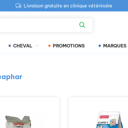
Livraison gratuite en clinique vétérinaire
Paiement 100% sécurisé
Retour produit gratuit en clinique
Livraison gratuite en clinique vétérinaire
CHEVAL
PROMOTIONS
MARQUES
Beaphar