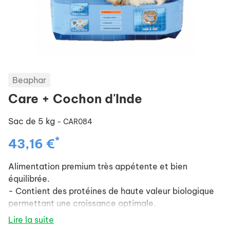
Beaphar
Care + Cochon d'Inde
Sac de 5 kg
- CAR084
*
43,16 €
Alimentation premium très appétente et bien
équilibrée.
- Contient des protéines de haute valeur biologique
permettant une croissance optimale.
- Faible teneur en matières grasses et riche en
Lire la suite
acides gras pour renforcer le système immunitaire de