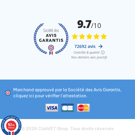
Marchand approuvé par la Société des Avis Garantis,
cliquez ici pour vérifier l'attestation
.
9.7
/10
© 2026
ClubVET Shop
. Tous droits réservés
72692 avis