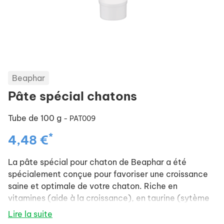
Beaphar
Pâte spécial chatons
Tube de 100 g
- PAT009
*
4,48 €
La pâte spécial pour chaton de Beaphar a été
spécialement conçue pour favoriser une croissance
saine et optimale de votre chaton. Riche en
vitamines (aide à la croissance), en taurine (sytème
cardiaque et vue améliorés), en calcium (solidité des
Lire la suite
os et des dents) en biotine et en omégas 3 et 6