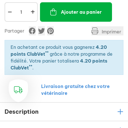
(brillance du pelage), votre chaton aura toutes les
Ajouter au panier
chances de son côté.
Extrêmement appétente, elle peut être donnée
directement dans la gueule de l'animal ou sur son
Partager
Imprimer
alimentation.
Riche en calcium
En achetant ce produit vous gagnerez
4.20
Favorise une croissance optimale
**
points ClubVet
grâce à notre programme de
Renforce la solidité des os et des dents
fidélité. Votre panier totalisera
4.20 points
**
ClubVet
.
Livraison gratuite chez votre
vétérinaire
Description