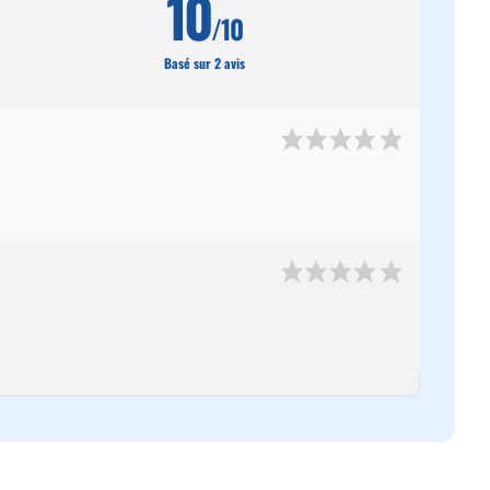
10
/10
Basé sur 2 avis