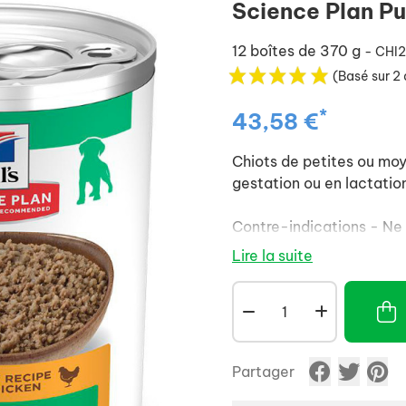
Science Plan Pu
12 boîtes de 370 g
- CHI
(Basé sur 2 
*
43,58 €
Chiots de petites ou moy
gestation ou en lactatio
Contre-indications - Ne p
matures.
Lire la suite
Partager