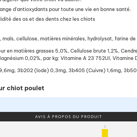
ange d'antioxydants pour toute une vie en bonne santé.
lidité des os et des dents chez les chiots
aïs, cellulose, matières minérales, hydrolysat, farine de r
en matières grasses 5,0%, Cellulose brute 1,2%, Cendre
agnésium 0,02%, par kg: Vitamine A 23 752UI, Vitamine 
r) 9,6mg, 3b202 (Iode) 0,3mg, 3b405 (Cuivre) 1,6mg, 3b
ur chiot poulet
AVIS À PROPOS DU PRODUIT
2