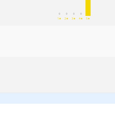
0
0
0
0
1★
2★
3★
4★
5★