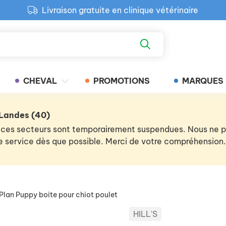
Livraison gratuite en clinique vétérinaire
Paiement 100% sécurisé
Retour produit gratuit en clinique
Livraison gratuite en clinique vétérinaire
CHEVAL
PROMOTIONS
MARQUES
 Landes (40)
 de ces secteurs sont temporairement suspendues. Nous ne
 le service dès que possible. Merci de votre compréhension.
Plan Puppy boite pour chiot poulet
HILL'S