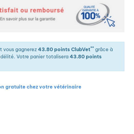
**
it vous gagnerez
43.80 points ClubVet
grâce à
élité. Votre panier totalisera
43.80 points
on gratuite chez votre vétérinaire