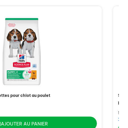
ttes pour chiot au poulet
Scien
poul
Sac 
29,
AJOUTER AU PANIER