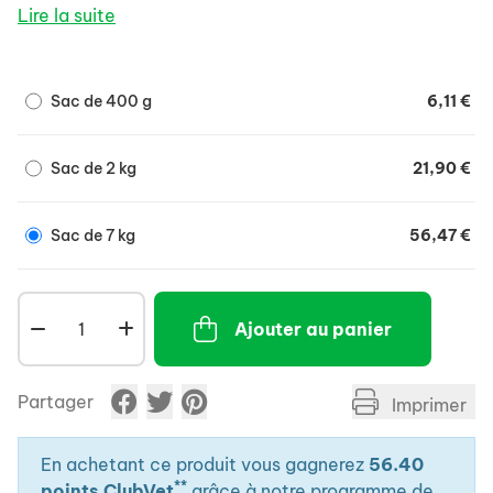
Lire la suite
Sac de 400 g
6,11 €
Sac de 2 kg
21,90 €
Sac de 7 kg
56,47 €
Ajouter au panier
Partager
Imprimer
En achetant ce produit vous gagnerez
56.40
**
points ClubVet
grâce à notre programme de