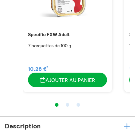
Specific FXW Adult
Sp
7 barquettes de 100 g
12
*
10,28 €
14
AJOUTER AU PANIER
Description