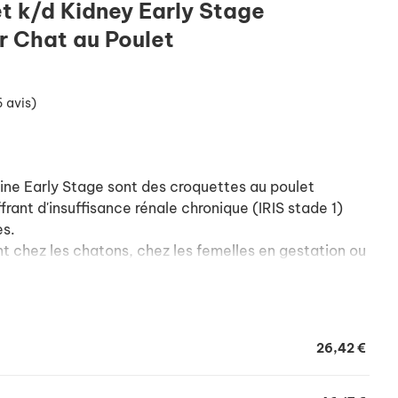
et k/d Kidney Early Stage
r Chat au Poulet
6 avis)
line Early Stage sont des croquettes au poulet
rant d'insuffisance rénale chronique (IRIS stade 1)
es.
nt chez les chatons, chez les femelles en gestation ou
hats en cas de déplétion sodée et en cas de maladie
ades 2 à 4).
26,42 €