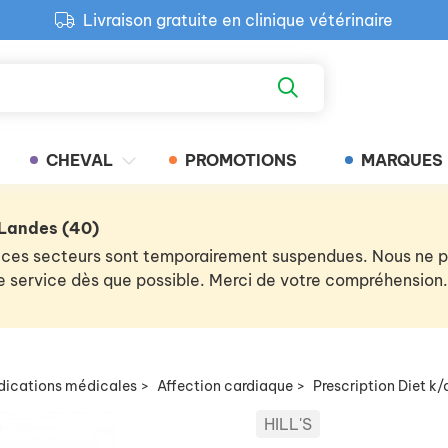
Livraison gratuite en clinique vétérinaire
Paiement 100% sécurisé
Retour produit gratuit en clinique
Livraison gratuite en clinique vétérinaire
CHEVAL
PROMOTIONS
MARQUES
 Landes (40)
 de ces secteurs sont temporairement suspendues. Nous ne
 le service dès que possible. Merci de votre compréhension.
ndications médicales
>
Affection cardiaque
>
Prescription Diet k
HILL'S