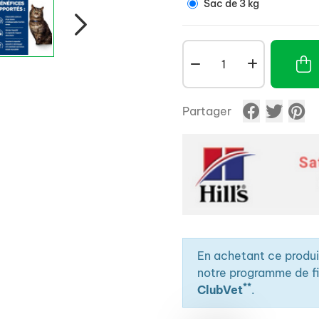
Sac de 3 kg
Partager
En achetant ce produ
notre programme de fid
**
ClubVet
.