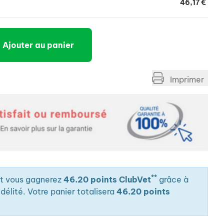
46,17 €
Ajouter au panier
Imprimer
**
it vous gagnerez
46.20 points ClubVet
grâce à
élité. Votre panier totalisera
46.20 points