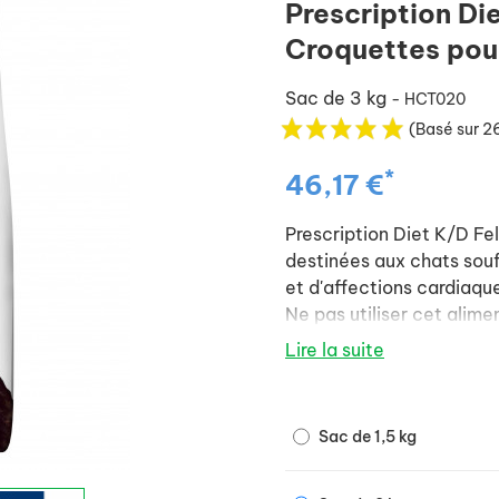
Prescription Di
Croquettes pou
Sac de 3 kg
- HCT020
(Basé sur 2
*
46,17 €
Prescription Diet K/D Fe
destinées aux chats souff
et d'affections cardiaqu
Ne pas utiliser cet alime
en lactation, chez les c
Lire la suite
rénale chronique (IRIS st
Sac de 1,5 kg