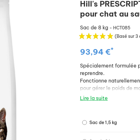
Hill's PRESCRI
pour chat au s
Sac de 8 kg
- HCT085
(Basé sur 3 
*
93,94 €
Spécialement formulée po
reprendre.
Fonctionne naturellement
pour gérer le poids de ma
Cet aliment stimule la ca
Lire la suite
fournit de l’énergie pour
Son mélange unique de fib
Sac de 1,5 kg