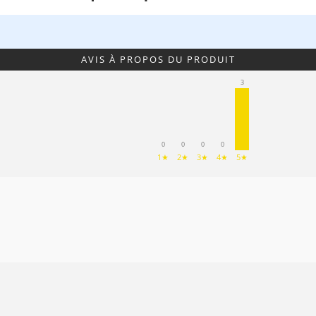
AVIS À PROPOS DU PRODUIT
3
0
0
0
0
1★
2★
3★
4★
5★