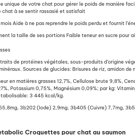
e unique de votre chat pour gérer le poids de manière faci
 chat à se sentir rassasié et satisfait
 mois
Aide à ne pas reprendre le poids perdu et fournit l’é
ent la taille de ses portions
Faible teneur en sucre pour a
isses
its de protéines végétales, sous-produits d’origine végé
minéraux. Sources de glucides: Brisures de riz, amidon de 
 en matières grasses 12,7%, Cellulose brute 9,8%, Cend
7%, Potassium 0,75%, Magnésium 0,09%; par kg: Vitamin
abolisable: 3 445 kcal/kg.
er) 65,8mg, 3b202 (Iode) 2,9mg, 3b405 (Cuivre) 7,7mg, 
Metabolic Croquettes pour chat au saumon