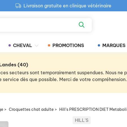
Livraison gratuite en clinique vétérinaire
Paiement 100% sécurisé
Retour produit gratuit en clinique
Livraison gratuite en clinique vétérinaire
CHEVAL
PROMOTIONS
MARQUES
 Landes (40)
 de ces secteurs sont temporairement suspendues. Nous ne
 le service dès que possible. Merci de votre compréhension.
ge
>
Croquettes chat adulte
>
Hill's PRESCRIPTION DIET Metabol
HILL'S