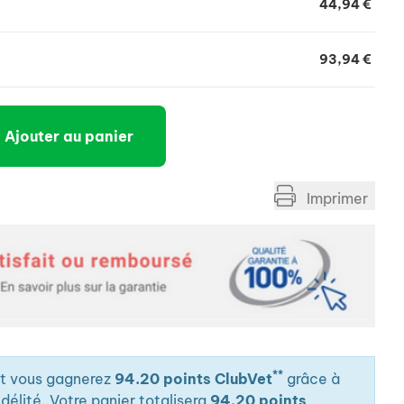
44,94 €
93,94 €
Ajouter au panier
Imprimer
**
it vous gagnerez
94.20 points ClubVet
grâce à
élité. Votre panier totalisera
94.20 points