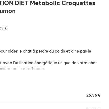
PTION DIET Metabolic Croquettes
aumon
avis)
ur aider le chat à perdre du poids et à ne pas le
 avec l’utilisation énergétique unique de votre chat
nière facile et efficace.
pacité naturelle du chat à brûler les graisses et
 jouer activement.
res aide le chat à se sentir rassasié et satisfait.
26,36 €