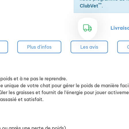
**
ClubVet
.
Livrais
Plus d'infos
Les avis
poids et à ne pas le reprendre.
e unique de votre chat pour gérer le poids de manière faci
ler les graisses et fournit de l’énergie pour jouer activeme
assasié et satisfait.
é ou après une perte de poids)