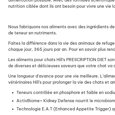
alimentation possible. Avec des formules scientifiqu
nutrition ciblée dont ils ont besoin pour vivre une vie 
Nous fabriquons nos aliments avec des ingrédients de l
de teneur en nutriments.
Faites la différence dans la vie des animaux de refug
chaque jour, 365 jours par an. Pour en savoir plus re
Les aliments pour chats Hill’s PRESCRIPTION DIET son
de diverses et délicieuses saveurs que votre chat va 
Une longueur d'avance pour une vie meilleure. L’alime
vétérinaires Hill’s pour prolonger la vie des chats et a
Teneurs contrôlée en phosphore et faible en sodi
ActivBiome+ Kidney Defense nourrit le microbiome 
Technologie E.A.T (Enhanced Appetite Trigger) q