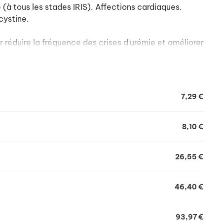
 (à tous les stades IRIS). Affections cardiaques.
cystine.
 réduire la fréquence des crises d'urémie et améliorer
nts d'insuffisance rénale.
7,29 €
8,10 €
26,55 €
46,40 €
93,97 €