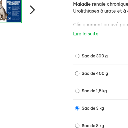
Maladie rénale chronique
Urolithiases à urate et à 
Cliniquement prouvé pour
la survie des chats attei
Lire la suite
Sac de 300 g
Sac de 400 g
Sac de 1,5 kg
Sac de 3 kg
Sac de 8 kg