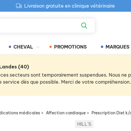
Livraison gratuite en clinique vétérinaire
Paiement 100% sécurisé
Retour produit gratuit en clinique
Livraison gratuite en clinique vétérinaire
CHEVAL
PROMOTIONS
MARQUES
 Landes (40)
 de ces secteurs sont temporairement suspendues. Nous ne
 le service dès que possible. Merci de votre compréhension.
ndications médicales
>
Affection cardiaque
>
Prescription Diet k
HILL'S