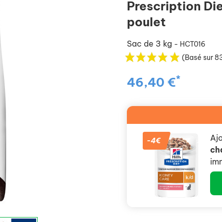
Prescription Di
poulet
Sac de 3 kg
- HCT016
(Basé sur 83
*
46,40 €
Aj
-4€
ch
im