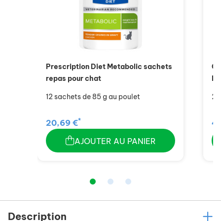
Prescription Diet Metabolic sachets
Ch
repas pour chat
Lé
12 sachets de 85 g au poulet
24
*
20,69 €
47
AJOUTER AU PANIER
Description