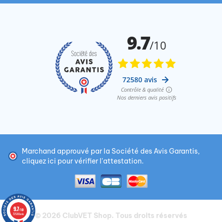
Marchand approuvé par la Société des Avis Garantis,
cliquez ici pour vérifier l'attestation
.
9.7
/10
© 2026
ClubVET Shop
. Tous droits réservés
72580 avis