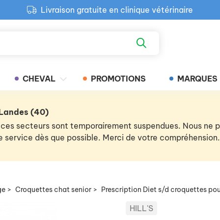
Livraison gratuite en clinique vétérinaire
Paiement 100% sécurisé
Retour produit gratuit en clinique
Livraison gratuite en clinique vétérinaire
CHEVAL
PROMOTIONS
MARQUES
 Landes (40)
 de ces secteurs sont temporairement suspendues. Nous ne
 le service dès que possible. Merci de votre compréhension.
ge
>
Croquettes chat senior
>
Prescription Diet s/d croquettes po
HILL'S