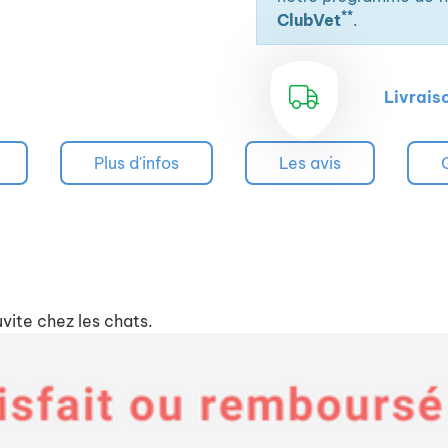
**
ClubVet
.
Livrais
Plus d'infos
Les avis
vite chez les chats.