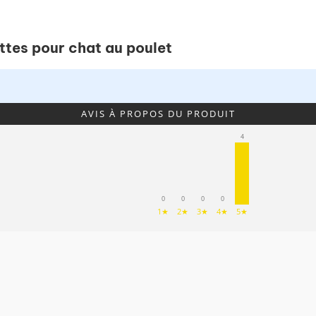
ettes pour chat au poulet
AVIS À PROPOS DU PRODUIT
4
0
0
0
0
1★
2★
3★
4★
5★