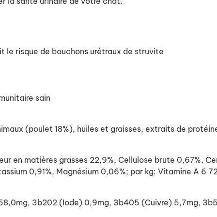
ser la santé urinaire de votre chat.
it le risque de bouchons urétraux de struvite
munitaire sain
aux (poulet 18%), huiles et graisses, extraits de protéin
en matières grasses 22,9%, Cellulose brute 0,67%, Cend
assium 0,91%, Magnésium 0,06%; par kg: Vitamine A 6 7
er) 58,0mg, 3b202 (Iode) 0,9mg, 3b405 (Cuivre) 5,7mg, 