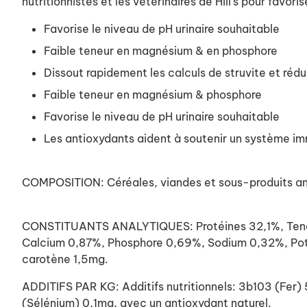
nutritionnistes et les vétérinaires de Hill's pour favori
Favorise le niveau de pH urinaire souhaitable
Faible teneur en magnésium & en phosphore
Dissout rapidement les calculs de struvite et rédu
Faible teneur en magnésium & phosphore
Favorise le niveau de pH urinaire souhaitable
Les antioxydants aident à soutenir un système im
COMPOSITION: Céréales, viandes et sous-produits anim
CONSTITUANTS ANALYTIQUES: Protéines 32,1%, Teneur 
Calcium 0,87%, Phosphore 0,69%, Sodium 0,32%, Pot
carotène 1,5mg.
ADDITIFS PAR KG: Additifs nutritionnels: 3b103 (F
(Sélénium) 0,1mg, avec un antioxydant naturel.