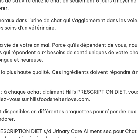
uls de struvite chez le chat en seulement 6 jours (moyenne
orer.
raux dans l'urine de chat qui s’agglomèrent dans les voies 
s soins d’un vétérinaire.
a vie de votre animal. Parce qu’ils dépendent de vous, nous
es qui répondent aux besoins de santé uniques de votre ch
 longue et heureuse.
a plus haute qualité. Ces ingrédients doivent répondre à n
e : à chaque achat d'aliment Hill's PRESCRIPTION DIET, vou
ndez-vous sur hillsfoodshelterlove.com.
t disponibles en différentes croquettes pour répondre aux
adorer.
 PRESCRIPTION DIET s/d Urinary Care Aliment sec pour Chat