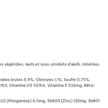
es végétales, œufs et sous-produits d’œufs, minéraux.
res brutes 5,9%, Chlorures 1,1%, Soufre 0,75%,
29UI, Vitamine D3 559UI, Vitamine E 525mg, Bêta-
3b502 (Manganèse) 6,0mg, 3b603 (Zinc) 120mg, 3b801