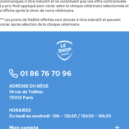
communiqués à titre indicatif et ne constituent pas une offre contractuelle.
Le prix final appliqué peut varier selon la clinique vétérinaire sélectionnée et
s’affiche après le choix de votre vétérinaire.
**
Les points de fidélité affichés sont donnés à titre indicatif et peuvent
varier après sélection de la clinique vétérinaire.
01 86 76 70 96
ADRESSE DU SIÈGE
14 rue de Tolbiac
75013 Paris
HORAIRES
Du lundi au vendredi : 10h - 12h30 / 13h30 - 16h30
Mon compte