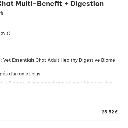
Chat Multi-Benefit + Digestion
n
 avis)
Vet Essentials Chat Adult Healthy Digestive Biome
gés d'un an et plus.
ctiv Biome+ cliniquement prouvé pour favoriser des
ières.
digestion saine.
25,52 €