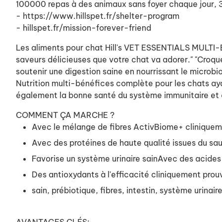
100000 repas à des animaux sans foyer chaque jour, 36
- https://www.hillspet.fr/shelter-program
- hillspet.fr/mission-forever-friend
Les aliments pour chat Hill's VET ESSENTIALS MULTI-B
saveurs délicieuses que votre chat va adorer."
"Croqu
soutenir une digestion saine en nourrissant le microbi
Nutrition multi-bénéfices complète pour les chats aya
également la bonne santé du système immunitaire et 
COMMENT ÇA MARCHE ?
Avec le mélange de fibres ActivBiome+ cliniquement
Avec des protéines de haute qualité issues du sa
Favorise un système urinaire sainAvec des acide
Des antioxydants à l'efficacité cliniquement prou
sain, prébiotique, fibres, intestin, système urin