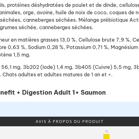
ïs, protéines déshydratées de poulet et de dinde, cellulos
animales, orge, avoine, huile de noix de coco, coques de 
séchées, canneberges séchées. Mélange prébiotique ActivB
'agrumes séchée, canneberges séchées.
r en matières grasses 13,0 %, Cellulose brute 7,9 %, Ce
re 0,63 %, Sodium 0,28 %, Potassium 0,71 %, Magnésium 0
otène 1,5 mg.
er) 56,1 mg, 3b202 (Iode) 1,4 mg, 3b405 (Cuivre) 5,5 mg
.
Chats adultes et adultes matures de 1 an et +.
enefit + Digestion Adult 1+ Saumon
AVIS À PROPOS DU PRODUIT
12