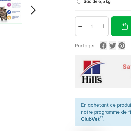
Sac de 6,5 kg
Partager
En achetant ce produ
notre programme de fid
**
ClubVet
.