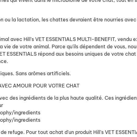
ies qui vivent dans le microbiome de votre chat, tout en 
n ou la lactation, les chattes devraient être nourries av
animal avec Hill's VET ESSENTIALS MULTI-BENEFIT, vendu e
 vie de votre animal. Parce qu'ils dépendent de vous, nous 
s VET ESSENTIALS répond aux besoins uniques de votre chat 
nce.
iques. Sans arômes artificiels.
 AVEC AMOUR POUR VOTRE CHAT
ec des ingrédients de la plus haute qualité. Ces ingrédien
ur
sophy/ingredients
sophy/ingredients
 de refuge. Pour tout achat d'un produit Hill's VET ESSENTI