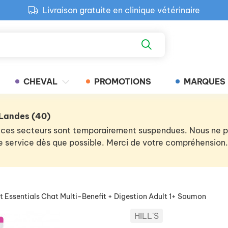
Livraison gratuite en clinique vétérinaire
Paiement 100% sécurisé
Retour produit gratuit en clinique
Livraison gratuite en clinique vétérinaire
CHEVAL
PROMOTIONS
MARQUES
 Landes (40)
 de ces secteurs sont temporairement suspendues. Nous ne
 le service dès que possible. Merci de votre compréhension.
t Essentials Chat Multi-Benefit + Digestion Adult 1+ Saumon
HILL'S