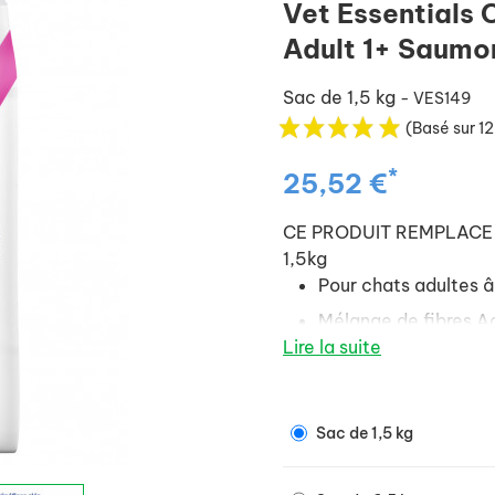
Vet Essentials 
Adult 1+ Saumo
Sac de 1,5 kg
- VES149
(Basé sur 12
*
25,52 €
CE PRODUIT REMPLACE : 
1,5kg
Pour chats adultes â
Mélange de fibres A
Lire la suite
selles saines et régul
Aide à soutenir une 
Sac de 1,5 kg