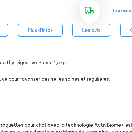
Livrais
Plus d'infos
Les avis
althy Digestive Biome 1,5kg
é pour favoriser des selles saines et régulières.
oquettes pour chat avec la technologie ActivBiome+ est 