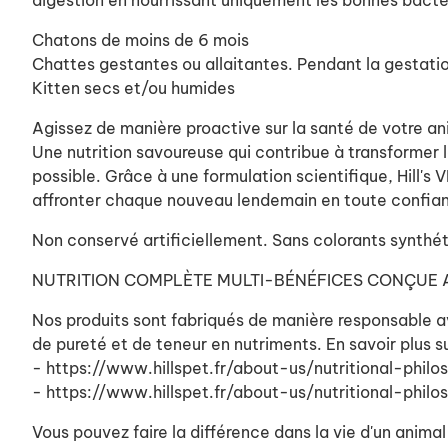
digestion en nourrissant uniquement les bonnes bactér
Chatons de moins de 6 mois
Chattes gestantes ou allaitantes. Pendant la gestatio
Kitten secs et/ou humides
Agissez de manière proactive sur la santé de votre 
Une nutrition savoureuse qui contribue à transformer la
possible. Grâce à une formulation scientifique, Hill'
affronter chaque nouveau lendemain en toute confia
Non conservé artificiellement. Sans colorants synthét
NUTRITION COMPLÈTE MULTI-BÉNÉFICES CONÇUE
Nos produits sont fabriqués de manière responsable av
de pureté et de teneur en nutriments. En savoir plus s
- https://www.hillspet.fr/about-us/nutritional-philo
- https://www.hillspet.fr/about-us/nutritional-philo
Vous pouvez faire la différence dans la vie d'un animal