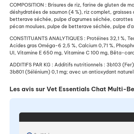
COMPOSITION : Brisures de riz, farine de gluten de ma
déshydratées de saumon (4 %), riz complet, graisses 
betterave séchée, pulpe d'agrumes séchée, carottes 
pécan moulues, pulpe de betterave séchée, pulpe d
CONSTITUANTS ANALYTIQUES : Protéines 32,1 %, Teneu
Acides gras Oméga-6 2,5 %, Calcium 0,71 %, Phospho
UI, Vitamine E 650 mg, Vitamine C 100 mg, Bêta-car
ADDITIFS PAR KG : Additifs nutritionnels : 3b103 (F
3b801 (Sélénium) 0,1 mg; avec un antioxydant naturel
Les avis sur Vet Essentials Chat Multi-B