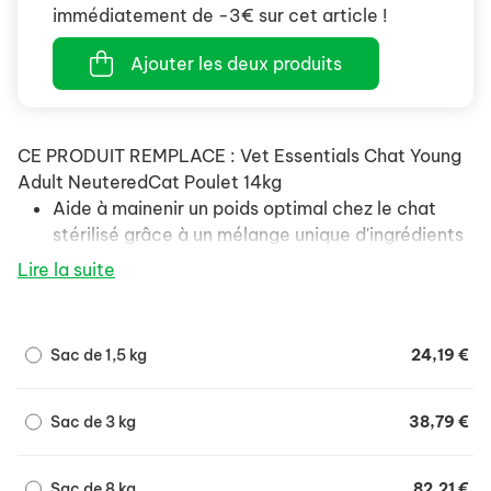
immédiatement de -3€ sur cet article !
Ajouter les deux produits
CE PRODUIT REMPLACE : Vet Essentials Chat Young
Adult NeuteredCat Poulet 14kg
Aide à mainenir un poids optimal chez le chat
stérilisé grâce à un mélange unique d'ingrédients
et une faible teneur en matières grasses.
Lire la suite
Aide à maintenir la bonne santé de l'appareil
urinaire grâce à des teneurs contrôlées en
magnésium, phosphore et calcium.
Sac de 1,5 kg
24,19 €
Des acides gras Oméga-6 pour une peau saine
et un pelage soyeux.
Sac de 3 kg
38,79 €
Conçu pour maintenir un système digestif sain et
favoriser des selles bien formées.
Sac de 8 kg
82,21 €