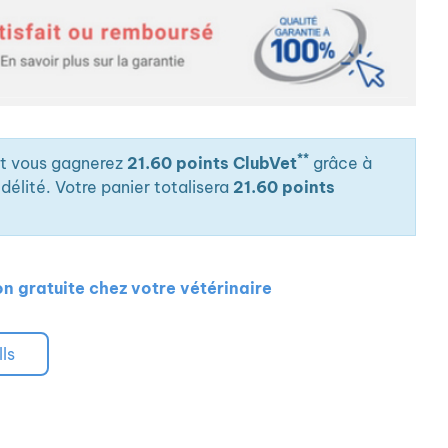
**
it vous gagnerez
21.60 points ClubVet
grâce à
élité. Votre panier totalisera
21.60 points
on gratuite chez votre vétérinaire
lls