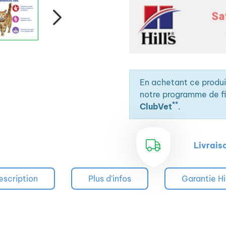
En achetant ce produ
notre programme de fid
**
ClubVet
.
Livrais
escription
Plus d'infos
Garantie Hi