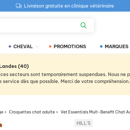
Livraison gratuite en clinique vétérinaire
Paiement 100% sécurisé
Retour produit gratuit en clinique
Livraison gratuite en clinique vétérinaire
CHEVAL
PROMOTIONS
MARQUES
 Landes (40)
 de ces secteurs sont temporairement suspendues. Nous ne
 le service dès que possible. Merci de votre compréhension.
ge
>
Croquettes chat adulte
>
Vet Essentials Mult-Benefit Chat A
HILL'S