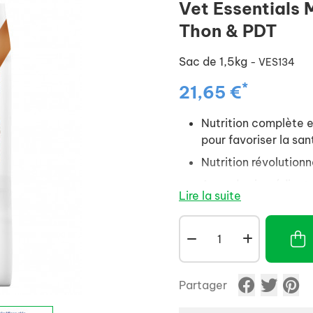
Vet Essentials 
Thon & PDT
Sac de 1,5kg
- VES134
*
21,65 €
Nutrition complète e
pour favoriser la san
Nutrition révolutionn
Avec des ingrédients
Lire la suite
vitamines et de miné
Partager