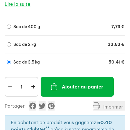
Lire la suite
contre les agressions extérieures et renforce la
réponse vaccinale.
Participe à l'immunité de la muqueuse intestinale
Sac de 400 g
7,73 €
et limite la prolifération des bactéries
pathogènes.
Texture et forme des croquettes spécifiques
Sac de 2 kg
33,83 €
pour favoriser un brossage mécanique et limiter
la formation de la plaque dentaire.
Sac de 3,5 kg
50,41 €
Ajouter au panier
Partager
Imprimer
En achetant ce produit vous gagnerez
50.40
**
points ClubVet
grâce à notre programme de