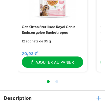
Cat Kitten Sterilised Royal Canin
Ca
Emin.en gelée Sachet repas
sa
12 sachets de 85 g
12
*
20,93 €
20
AJOUTER AU PANIER
Description