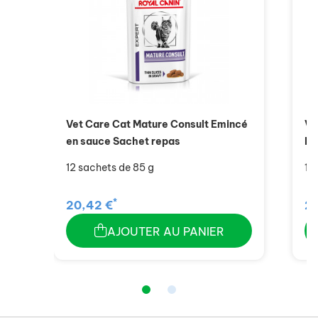
Vet Care Cat Mature Consult Emincé
Ve
en sauce Sachet repas
Mo
12 sachets de 85 g
12
*
20,42 €
20
AJOUTER AU PANIER