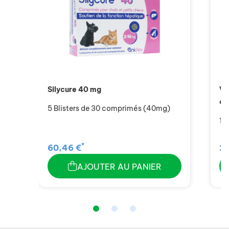
Silycure 40 mg
Ve
en
5 Blisters de 30 comprimés (40mg)
12
*
60,46 €
20
AJOUTER AU PANIER