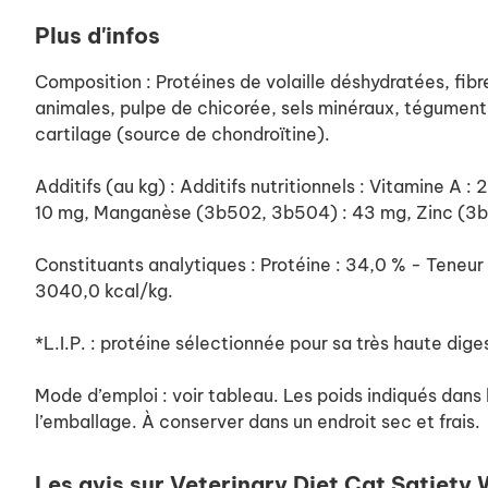
Plus d'infos
Composition : Protéines de volaille déshydratées, fibr
animales, pulpe de chicorée, sels minéraux, téguments 
cartilage (source de chondroïtine).
Additifs (au kg) : Additifs nutritionnels : Vitamine A
10 mg, Manganèse (3b502, 3b504) : 43 mg, Zinc (3b6
Constituants analytiques : Protéine : 34,0 % - Teneur 
3040,0 kcal/kg.
*L.I.P. : protéine sélectionnée pour sa très haute diges
Mode d’emploi : voir tableau. Les poids indiqués dans l
l’emballage. À conserver dans un endroit sec et frais.
Les avis sur Veterinary Diet Cat Satiet