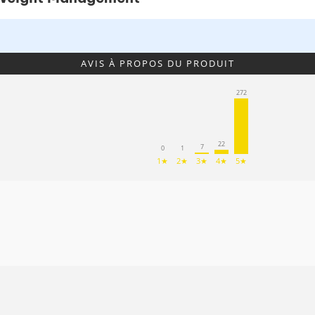
AVIS À PROPOS DU PRODUIT
272
22
7
0
1
1★
2★
3★
4★
5★