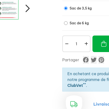
Sac de 3,5 kg
Sac de 6 kg
Partager
En achetant ce produ
notre programme de fid
**
ClubVet
.
Livrais