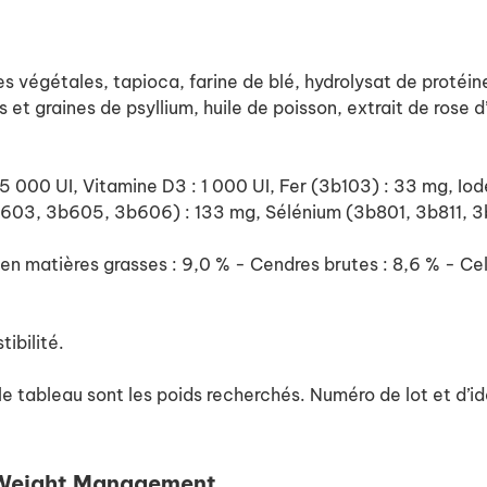
es végétales, tapioca, farine de blé, hydrolysat de protéin
et graines de psyllium, huile de poisson, extrait de rose d
 : 25 000 UI, Vitamine D3 : 1 000 UI, Fer (3b103) : 33 mg, 
03, 3b605, 3b606) : 133 mg, Sélénium (3b801, 3b811, 3b
en matières grasses : 9,0 % - Cendres brutes : 8,6 % - Cel
tibilité.
e tableau sont les poids recherchés. Numéro de lot et d’iden
y Weight Management