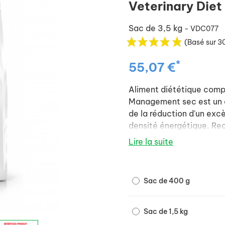
Veterinary Die
Sac de 3,5 kg
- VDC077
(Basé sur 3
*
55,07 €
Aliment diététique compl
Management sec est un a
de la réduction d'un excè
densité énergétique. Re
sec jusqu'à l'obtention d
Lire la suite
Sac de 400 g
Sac de 1,5 kg