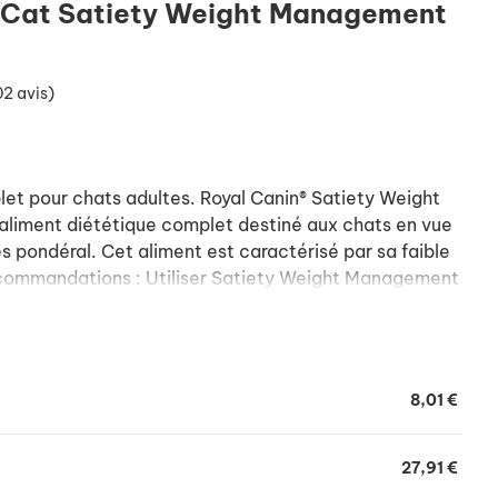
t Cat Satiety Weight Management
02 avis)
et pour chats adultes. Royal Canin® Satiety Weight
liment diététique complet destiné aux chats en vue
s pondéral. Cet aliment est caractérisé par sa faible
commandations : Utiliser Satiety Weight Management
u poids corporel recherché.
8,01 €
27,91 €