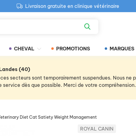
Livraison gratuite en clinique vétérinaire
Paiement 100% sécurisé
Retour produit gratuit en clinique
Livraison gratuite en clinique vétérinaire
CHEVAL
PROMOTIONS
MARQUES
 Landes (40)
 de ces secteurs sont temporairement suspendues. Nous ne
 le service dès que possible. Merci de votre compréhension.
eterinary Diet Cat Satiety Weight Management
ROYAL CANIN