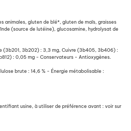
es animales, gluten de blé*, gluten de maïs, graisses
’Inde (source de lutéine), glucosamine, hydrolysat de
Iode (3b201, 3b202) : 3,3 mg, Cuivre (3b405, 3b406) :
812) : 0,05 mg - Conservateurs - Antioxygènes.
lulose brute : 14,6 % - Énergie métabolisable :
tifiant usine, à utiliser de préférence avant : voir sur