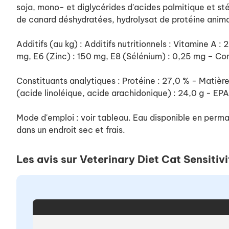
soja, mono- et diglycérides d'acides palmitique et stéa
de canard déshydratées, hydrolysat de protéine animal
Additifs (au kg) : Additifs nutritionnels : Vitamine A 
mg, E6 (Zinc) : 150 mg, E8 (Sélénium) : 0,25 mg – C
Constituants analytiques : Protéine : 27,0 % - Matières
(acide linoléique, acide arachidonique) : 24,0 g - EP
Mode d'emploi : voir tableau. Eau disponible en perman
dans un endroit sec et frais.
Les avis sur Veterinary Diet Cat Sensitiv