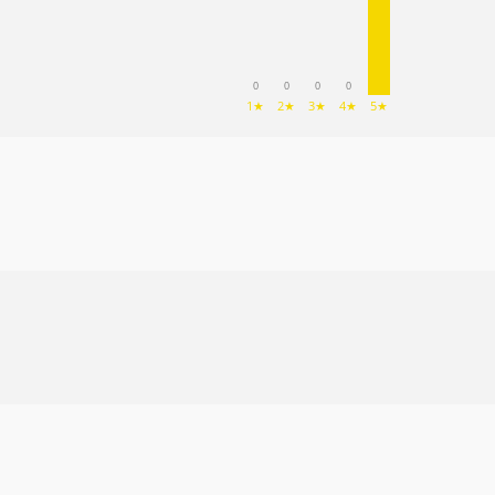
0
0
0
0
1★
2★
3★
4★
5★