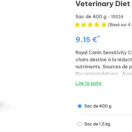
Veterinary Diet
Sac de 400 g
- 15524
(Basé sur 4 
*
9,15 €
Royal Canin Sensitivity 
chats destiné à la réduct
nutriments. Sources de p
Recommandations : Avant
d’un vétérinaire. Utilise
Lire la suite
semaines. Si les signes d
utilisé en permanence.
Sac de 400 g
Sac de 1,5 kg