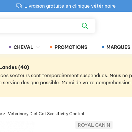
Livraison gratuite en clinique vétérinaire
Paiement 100% sécurisé
Retour produit gratuit en clinique
Livraison gratuite en clinique vétérinaire
CHEVAL
PROMOTIONS
MARQUES
 Landes (40)
 de ces secteurs sont temporairement suspendues. Nous ne
 le service dès que possible. Merci de votre compréhension.
re
>
Veterinary Diet Cat Sensitivity Control
ROYAL CANIN