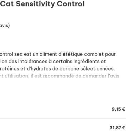
 Cat Sensitivity Control
avis)
Control sec est un aliment diététique complet pour
ion des intolérances à certains ingrédients et
rotéines et d’hydrates de carbone sélectionnées.
 utilisation, il est recommandé de demander l’avis
r Sensitivity Control sec pendant une durée de 3 à 8
’intolérance disparaissent, cet aliment peut être
9,15 €
31,87 €