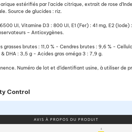
rique estérifiés par l'acide citrique, extrait de rose d’Ind
e. Source de glucides : riz.
: 26500 UI, Vitamine D3 : 800 UI, E1 (Fer) : 41 mg, E2 (Iode
onservateurs – Antioxygènes.
 grasses brutes : 11,0 % - Cendres brutes : 9,6 % - Cellulo
A & DHA : 3,5 g - Acides gras oméga 3 : 7,9 g.
ence. Numéro de lot et d’identifiant usine, à utiliser de p
ity Control
AVIS À PROPOS DU PRODUIT
4