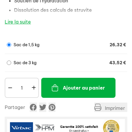
Soutien de l’hydratation
Dissolution des calculs de struvite
Prévention des récidives de calculs de struvite et
Lire la suite
d’oxalate de calcium
Optimisation du pH urinaire
Sac de 1,5 kg
26,32 €
Aide au maintien du poids
Sac de 3 kg
43,52 €
Ajouter au panier
Partager
Imprimer