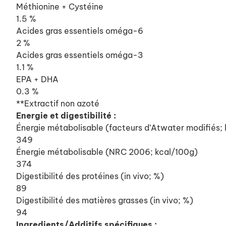
Méthionine + Cystéine
1.5 %
Acides gras essentiels oméga-6
2 %
Acides gras essentiels oméga-3
1.1 %
EPA + DHA
0.3 %
**Extractif non azoté
Energie et digestibilité :
Énergie métabolisable (facteurs d’Atwater modifiés;
349
Énergie métabolisable (NRC 2006; kcal/100g)
374
Digestibilité des protéines (in vivo; %)
89
Digestibilité des matières grasses (in vivo; %)
94
Ingredients/Additifs spécifiques :