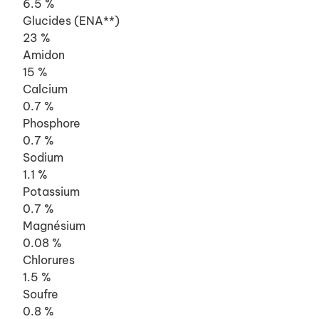
6.5 %
Glucides (ENA**)
23 %
Amidon
15 %
Calcium
0.7 %
Phosphore
0.7 %
Sodium
1.1 %
Potassium
0.7 %
Magnésium
0.08 %
Chlorures
1.5 %
Soufre
0.8 %