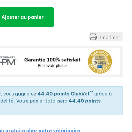
s, les chiens et les chats sont des carnivores
 HPM® est une nouvelle génération de nutrition pour
Ajouter au panier
ur être au plus proche des besoins nutritionnels des
lle gamme unique repose sur une formulation pauvre
rotéines. Il en résulte une nutrition adaptée aux
Imprimer
**
it vous gagnerez
44.40 points ClubVet
grâce à
élité. Votre panier totalisera
44.40 points
on gratuite chez votre vétérinaire