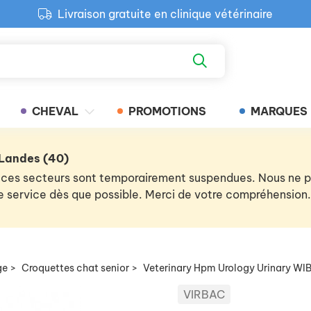
Livraison gratuite en clinique vétérinaire
Paiement 100% sécurisé
Retour produit gratuit en clinique
Livraison gratuite en clinique vétérinaire
CHEVAL
PROMOTIONS
MARQUES
 Landes (40)
 de ces secteurs sont temporairement suspendues. Nous ne
 le service dès que possible. Merci de votre compréhension.
ge
>
Croquettes chat senior
>
Veterinary Hpm Urology Urinary WI
VIRBAC