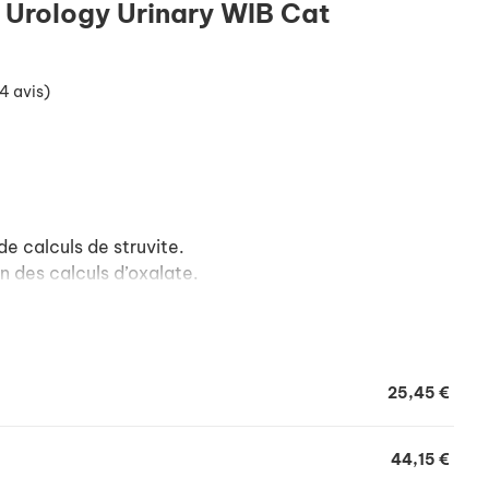
 Urology Urinary WIB Cat
4 avis)
de calculs de struvite.
n des calculs d’oxalate.
rinaire et des mictions (sodium et protéines).
n des cristaux de struvite et oxalate.
ons stressantes (Behaviour Plus Complex : L-
25,45 €
s inflammatoires (oméga 3 dont EPA et DHA).
al (densité énergétique modérée).
44,15 €