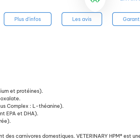
Plus d'infos
Les avis
Garant
ium et protéines).
 oxalate.
lus Complex : L-théanine).
ont EPA et DHA).
rée).
ont des carnivores domestiques. VETERINARY HPM® est une 