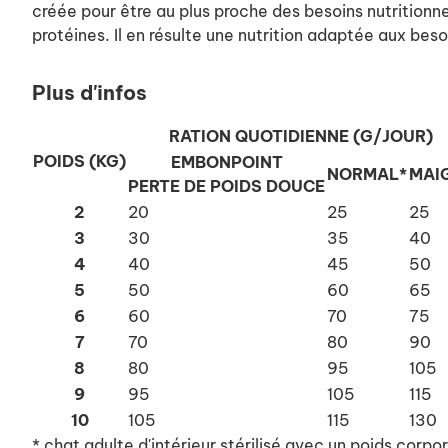
créée pour être au plus proche des besoins nutritionn
protéines. Il en résulte une nutrition adaptée aux beso
Plus d'infos
RATION QUOTIDIENNE (G/JOUR)
POIDS (KG)
EMBONPOINT
NORMAL*
MAI
PERTE DE POIDS DOUCE
2
20
25
25
3
30
35
40
4
40
45
50
5
50
60
65
6
60
70
75
7
70
80
90
8
80
95
105
9
95
105
115
10
105
115
130
* chat adulte d'intérieur stérilisé avec un poids corpo