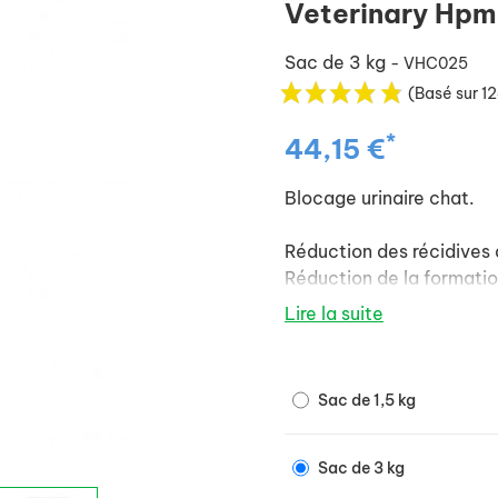
Veterinary Hpm
Sac de 3 kg
- VHC025
(Basé sur 12
*
44,15 €
Blocage urinaire chat.
Réduction des récidives 
Réduction de la formatio
Lire la suite
Augmentation du volume u
Prévention de la formatio
Affrontement des situati
Sac de 1,5 kg
théanine).
Limitation des processu
Maintien du poids optim
Sac de 3 kg