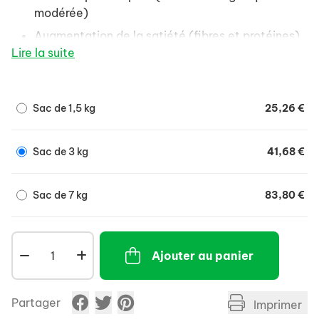
modérée)
Augmentation de la satiété (fibres et protéines)
Lire la suite
Réduction de l'impact des repas sur la glycémie
(faible index glycémique)
Sac de 1,5 kg
25,26 €
Sac de 3 kg
41,68 €
Sac de 7 kg
83,80 €
Ajouter au panier
Partager
Imprimer