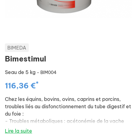
BIMEDA
Bimestimul
Seau de 5 kg
- BIM004
*
116,36 €
Chez les équins, bovins, ovins, caprins et porcins,
troubles liés au disfonctionnement du tube digestif et
du foie :
- Troubles métaboliques : acétonémie de la vache
laitière, toxémie de gestation, tétanie d'herbage,
Lire la suite
troubles du sevrage.