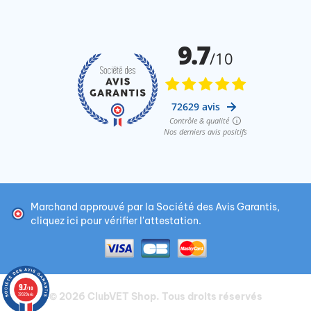
Marchand approuvé par la Société des Avis Garantis,
cliquez ici pour vérifier l'attestation
.
9.7
/10
© 2026
ClubVET Shop
. Tous droits réservés
72629 avis