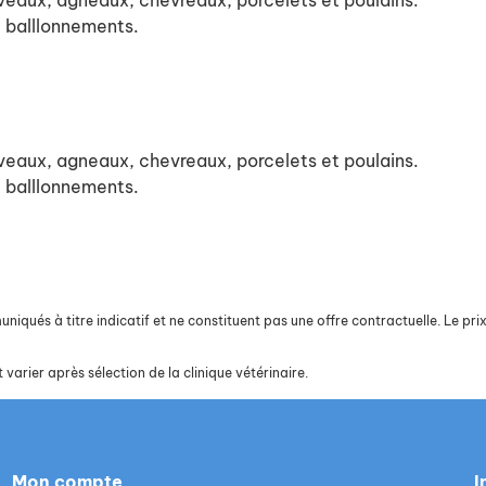
eaux, agneaux, chevreaux, porcelets et poulains.
u balllonnements.
eaux, agneaux, chevreaux, porcelets et poulains.
u balllonnements.
iqués à titre indicatif et ne constituent pas une offre contractuelle. Le prix 
 varier après sélection de la clinique vétérinaire.
Mon compte
I