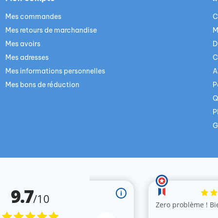
Mes commandes
C
Mes retours de marchandise
M
Mes avoirs
D
Mes adresses
C
Mes informations personnelles
A
Mes bons de réduction
P
Q
P
G