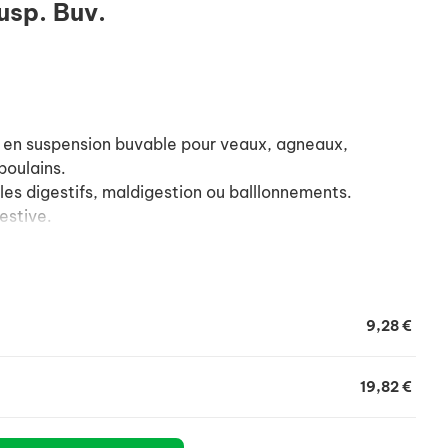
usp. Buv.
en suspension buvable pour veaux, agneaux,
poulains.
bles digestifs, maldigestion ou balllonnements.
estive.
9,28 €
19,82 €