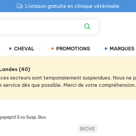
Livraison gratuite en clinique vétérinaire
Paiement 100% sécurisé
Retour produit gratuit en clinique
Livraison gratuite en clinique vétérinaire
CHEVAL
PROMOTIONS
MARQUES
 Landes (40)
 de ces secteurs sont temporairement suspendues. Nous ne
 le service dès que possible. Merci de votre compréhension.
yspeptil Evo Susp. Buv.
BIOVE