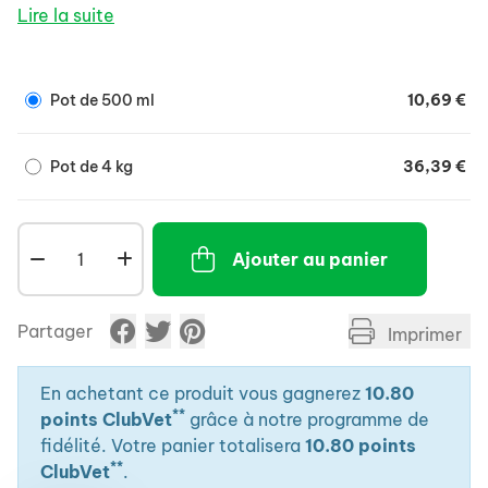
- Enduire le membre d'une couche de pâte.
Lire la suite
- Recouvrir d'une feuille de papier ou d'un plastique,
puis d'un coton et d'une bande.
- Laisser le produit agir plusieurs heures.
Pot de 500 ml
10,69 €
- Renouveler tous les jours. Nettoyer au jet d'eau.
Pot de 4 kg
36,39 €
Ajouter au panier
Partager
Imprimer
En achetant ce produit vous gagnerez
10.80
**
points ClubVet
grâce à notre programme de
fidélité. Votre panier totalisera
10.80 points
**
ClubVet
.