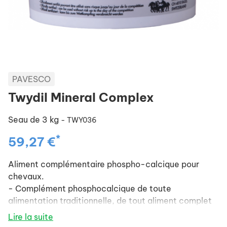
PAVESCO
Twydil Mineral Complex
Seau de 3 kg
- TWY036
*
59,27 €
Aliment complémentaire phospho-calcique pour
chevaux.
- Complément phosphocalcique de toute
alimentation traditionnelle, de tout aliment complet
ou de toute supplémentation vitaminique.
Lire la suite