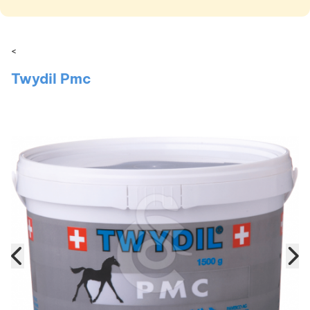
<
Twydil Pmc