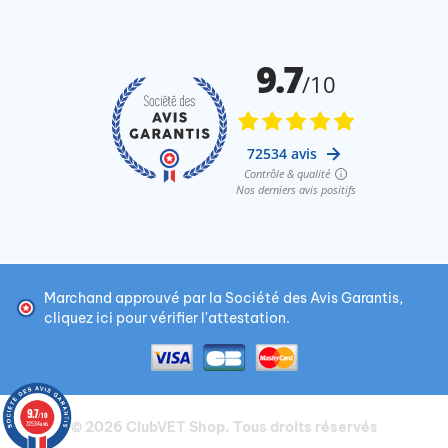
Marchand approuvé par la Société des Avis Garantis,
cliquez ici pour vérifier l'attestation
.
9.7
/10
© 2026
ClubVET Shop
. Tous droits réservés
72534 avis