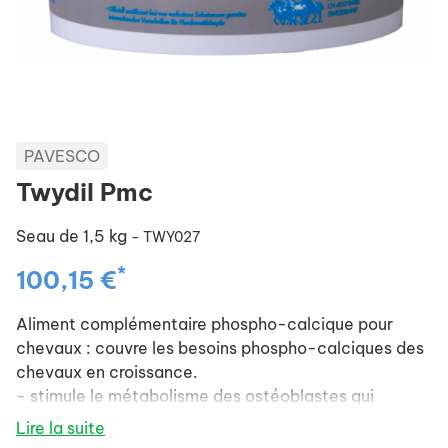
PAVESCO
Twydil Pmc
Seau de 1,5 kg
- TWY027
*
100,15 €
Aliment complémentaire phospho-calcique pour
chevaux : couvre les besoins phospho-calciques des
chevaux en croissance.
- stimule le métabolisme des ostéoblastes qui
forment les os, influence le métabolisme des
Lire la suite
chondrocytes qui forment les cartilages et des