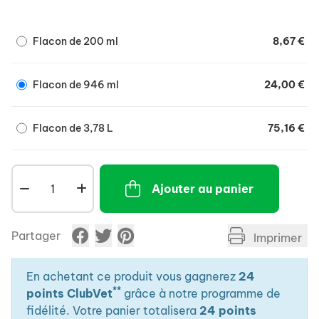
- Marqueur d'efficacité (couleur brun-oranger).
- Se rince facilement (ne tâche pas les poils ni la
Flacon de 200 ml
8,67 €
peau).
Flacon de 946 ml
24,00 €
Flacon de 3,78 L
75,16 €
Ajouter au panier
Partager
Imprimer
En achetant ce produit vous gagnerez
24
**
points ClubVet
grâce à notre programme de
fidélité. Votre panier totalisera
24 points