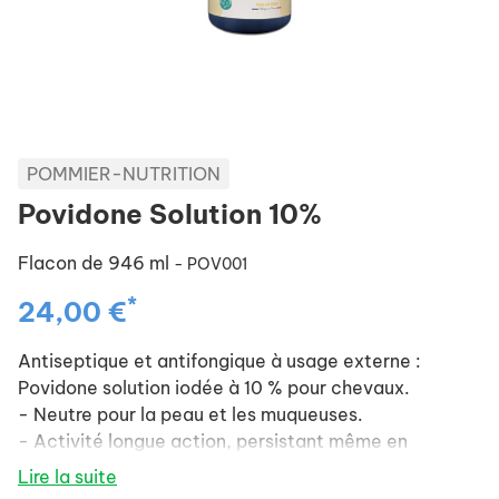
POMMIER-NUTRITION
Povidone Solution 10%
Flacon de 946 ml
- POV001
*
24,00 €
Antiseptique et antifongique à usage externe :
Povidone solution iodée à 10 % pour chevaux.
- Neutre pour la peau et les muqueuses.
- Activité longue action, persistant même en
présence de matière biologique.
Lire la suite
- Spray pratique d'utilisation et économique.