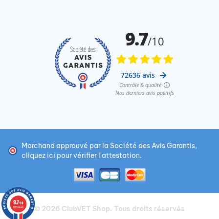
Marchand approuvé par la Société des Avis Garantis,
cliquez ici pour vérifier l'attestation
.
9.7
/10
© 2026
ClubVET Shop
. Tous droits réservés
72636 avis