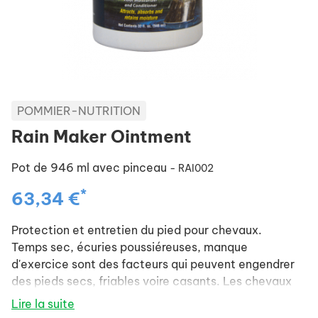
POMMIER-NUTRITION
Rain Maker Ointment
Pot de 946 ml avec pinceau
- RAI002
*
63,34 €
Protection et entretien du pied pour chevaux.
Temps sec, écuries poussiéreuses, manque
d'exercice sont des facteurs qui peuvent engendrer
des pieds secs, friables voire casants. Les chevaux
travaillant sur sol humide ont souvent la sole qui
Lire la suite
s'effrite, devient molle et se creuse. Les sols secs