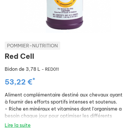
POMMIER-NUTRITION
Red Cell
Bidon de 3,78 L
- RED011
*
53,22 €
Aliment complémentaire destiné aux chevaux ayant
à fournir des efforts sportifs intenses et soutenus.
- Riche en minéraux et vitamines dont l'organisme a
besoin chaque jour pour optimiser les différents
métabolismes.
Lire la suite
- Permet ainsi au cheval athlète de fournir et de