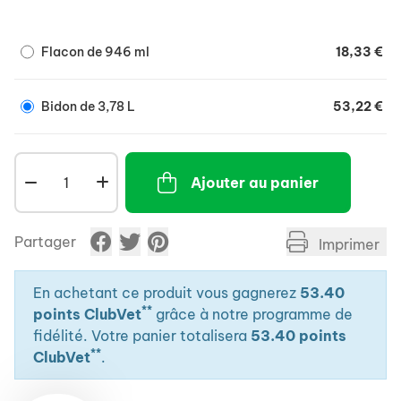
répéter les efforts auxquels l'entraînement et la
compétition le soumettent.
Flacon de 946 ml
18,33 €
Bidon de 3,78 L
53,22 €
Ajouter au panier
Partager
Imprimer
En achetant ce produit vous gagnerez
53.40
**
points ClubVet
grâce à notre programme de
fidélité. Votre panier totalisera
53.40 points
**
ClubVet
.