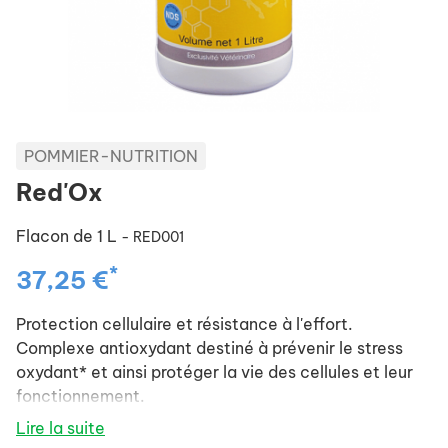
POMMIER-NUTRITION
Red'Ox
Flacon de 1 L
- RED001
*
37,25 €
Protection cellulaire et résistance à l'effort.
Complexe antioxydant destiné à prévenir le stress
oxydant* et ainsi protéger la vie des cellules et leur
fonctionnement.
RED'OX augmente significativement le potentiel
Lire la suite
antioxydant des cellules du cheval lors