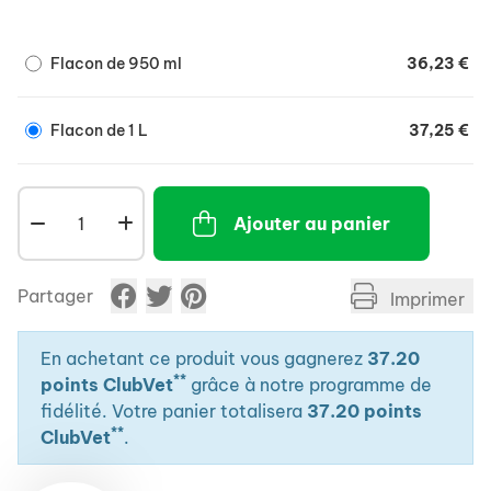
d'entraînements intensifs.
*Le stress oxydant est le processus qui intervient lors
Flacon de 950 ml
36,23 €
:
- D'inflammations chroniques : arthrose, tendinites,
inflammations ou hémorragies pulmonaires, ,
Flacon de 1 L
37,25 €
- D'efforts physiques intenses et prolongés ,
- De stress divers liés aux conditions d'élevage :
transport, sevrage, vaccination, alimentation
Ajouter au panier
intensive, ,
- Du vieillissement ou de maladies, ,
- Le stress oxydant provoque un affaiblissement des
Partager
Imprimer
défenses antioxydantes, ce qui se traduit
directement sur la vitalité des animaux, leurs
En achetant ce produit vous gagnerez
37.20
performances et leur résistances aux maladies, ,
**
points ClubVet
grâce à notre programme de
fidélité. Votre panier totalisera
37.20 points
**
ClubVet
.