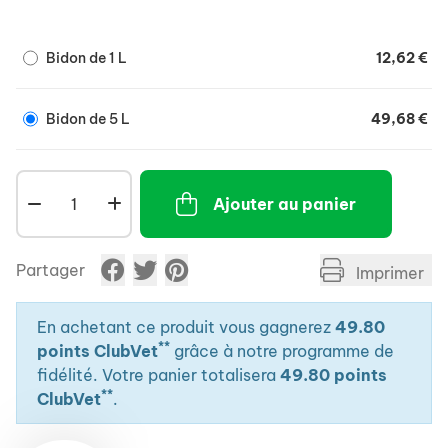
Fournit des acides gras essentiels ce qui rend la
robe luisante et apporte une réserve
Bidon de 1 L
12,62 €
supplémentaire d'énergie utilisable quel que soit
le type d'effort à fournir.
Bidon de 5 L
49,68 €
Ajouter au panier
Partager
Imprimer
En achetant ce produit vous gagnerez
49.80
**
points ClubVet
grâce à notre programme de
fidélité. Votre panier totalisera
49.80 points
**
ClubVet
.