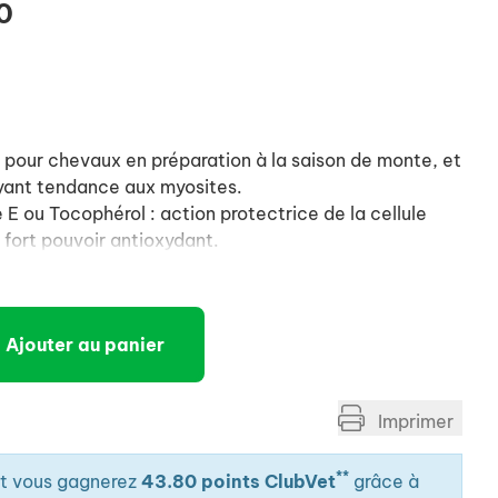
0
pour chevaux en préparation à la saison de monte, et
ayant tendance aux myosites.
 E ou Tocophérol : action protectrice de la cellule
 fort pouvoir antioxydant.
muler l'influx nerveux des sujets à l'entraînement.
Ajouter au panier
Imprimer
**
it vous gagnerez
43.80 points ClubVet
grâce à