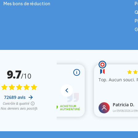
Mes bons de réduction
P
Q
P
G