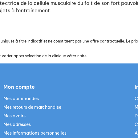
tectrice de la cellule musculaire du fait de son fort pouvoi
jets à l'entraînement.
iqués à titre indicatif et ne constituent pas une offre contractuelle. Le prix 
 varier après sélection de la clinique vétérinaire.
Mon compte
I
Mes commandes
C
Mes retours de marchandise
M
Mes avoirs
D
Mes adresses
C
Mes informations personnelles
A