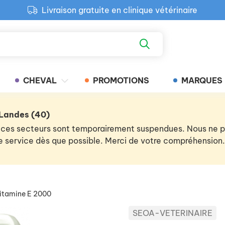
Livraison gratuite en clinique vétérinaire
Paiement 100% sécurisé
Retour produit gratuit en clinique
Livraison gratuite en clinique vétérinaire
CHEVAL
PROMOTIONS
MARQUES
 Landes (40)
 de ces secteurs sont temporairement suspendues. Nous ne
 le service dès que possible. Merci de votre compréhension.
itamine E 2000
SEOA-VETERINAIRE