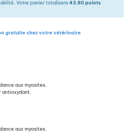
élité. Votre panier totalisera
43.80 points
on gratuite chez votre vétérinaire
ndance aux myosites.
r antioxydant.
ndance aux myosites.