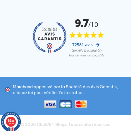
Marchand approuvé par la Société des Avis Garantis,
cliquez ici pour vérifier l'attestation
.
9.7
/10
© 2026
ClubVET Shop
. Tous droits réservés
72581 avis