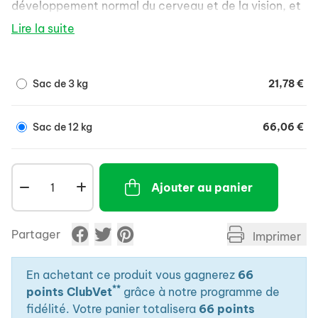
développement normal du cerveau et de la vision, et
à la croissance optimale des os grâce aux acides
Lire la suite
gras oméga-3, vitamines et minéraux.
Les nucléotides contribuent à maintenir la réponse
immunitaire naturelle des chiens et chiots.
Sac de 3 kg
21,78 €
La taille des croquettes est adaptée aux chiots de
grande taille.
Sac de 12 kg
66,06 €
Ajouter au panier
Partager
Imprimer
En achetant ce produit vous gagnerez
66
**
points ClubVet
grâce à notre programme de
fidélité. Votre panier totalisera
66 points