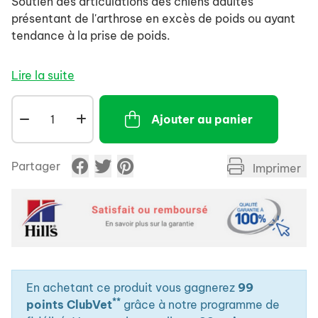
Soutien des articulations des chiens adultes
présentant de l'arthrose en excès de poids ou ayant
tendance à la prise de poids.
Cliniquement prouvé pour aider les chiens à mieux
Lire la suite
marcher, courir, jouer et monter les escaliers plus
facilement, en calmant les articulations douloureuses
Ajouter au panier
et en protégeant la santé du cartilage. Recommandé
pour les chiens avec un excès de poids.
Partager
Imprimer
En achetant ce produit vous gagnerez
99
**
points ClubVet
grâce à notre programme de